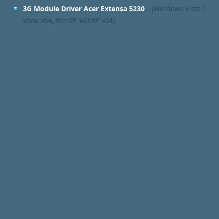
3G Module Driver Acer Extensa 5230
(Windows Vista /
Vista x64, WinXP, WinXP x64)