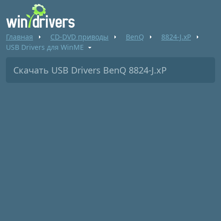
Главная
CD-DVD приводы
BenQ
8824-J.xP
USB Drivers для WinME
Скачать USB Drivers BenQ 8824-J.xP