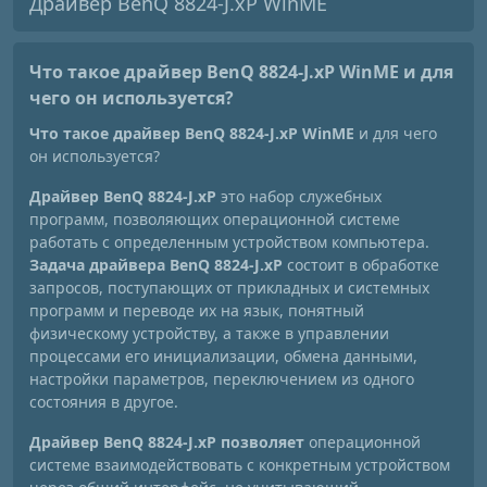
Драйвер BenQ 8824-J.xP WinME
Что такое драйвер BenQ 8824-J.xP WinME
и для
чего он используется?
Что такое драйвер BenQ 8824-J.xP WinME
и для чего
он используется?
Драйвер BenQ 8824-J.xP
это набор служебных
программ, позволяющих операционной системе
работать с определенным устройством компьютера.
Задача драйвера BenQ 8824-J.xP
состоит в обработке
запросов, поступающих от прикладных и системных
программ и переводе их на язык, понятный
физическому устройству, а также в управлении
процессами его инициализации, обмена данными,
настройки параметров, переключением из одного
состояния в другое.
Драйвер BenQ 8824-J.xP позволяет
операционной
системе взаимодействовать с конкретным устройством