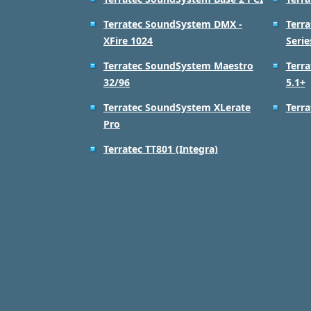
Terratec SoundSystem DMX -
Terr
XFire 1024
Serie
Terratec SoundSystem Maestro
Terr
32/96
5.1+
Terratec SoundSystem XLerate
Terra
Pro
Terratec TT801 (Integra)