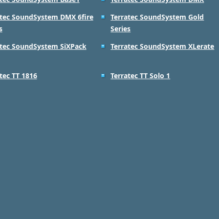
atec SoundSystem DMX 6fire
Terratec SoundSystem Gold
s
Series
atec SoundSystem SiXPack
Terratec SoundSystem XLerate
tec TT 1816
Terratec TT Solo 1