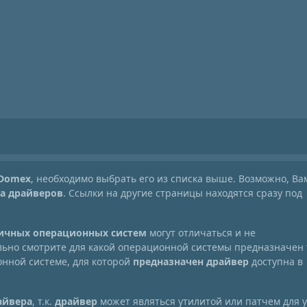
 Domex
, необходимо выбрать его из списка выше. Возможно, Ва
а драйверов
. Ссылки на другие страницы находятся сразу под
личных операционных систем
могут отличаться и не
ельно смотрите для какой операционной системы предназначен 
нной системе, для которой
предназначен драйвер
доступна в
айвера
, т.к.
драйвер
может являться утилитой или патчем для 