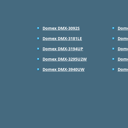
Domex DMX-3092S
Dome
Domex DMX-3181LE
Dome
Domex DMX-3194UP
Dom
Domex DMX-3295U2W
Dome
Domex DMX-3940UW
Dome