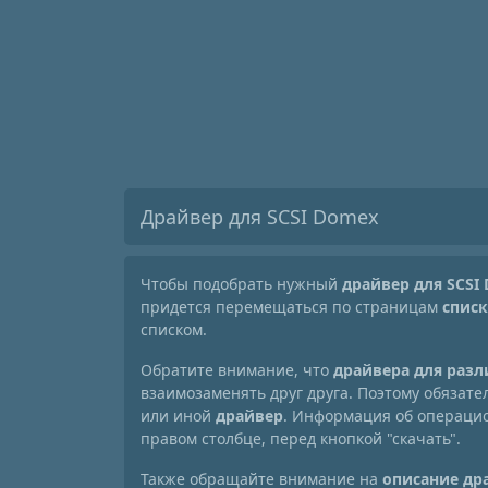
Драйвер для SCSI Domex
Чтобы подобрать нужный
драйвер для SCSI
придется перемещаться по страницам
списк
списком.
Обратите внимание, что
драйвера для раз
взаимозаменять друг друга. Поэтому обязат
или иной
драйвер
. Информация об операцио
правом столбце, перед кнопкой "скачать".
Также обращайте внимание на
описание др