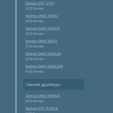
Domex DTC-3151
SCSI Domex
Domex DMX-3092U
SCSI Domex
Domex DMX-3194UP
SCSI Domex
Domex DMX-3092S
SCSI Domex
Domex DMX-3194UW
SCSI Domex
Domex DMX-3294U2W
SCSI Domex
Свежие драйвера
Domex DMX-3395U3
SCSI Domex
Domex DTC-3181LE