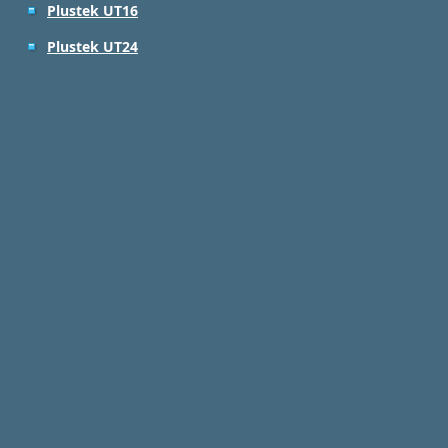
Plustek UT16
Plustek UT24