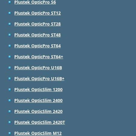
Plustek OpticPro S6
Plustek OpticPro ST12
Plustek OpticPro ST28
Plustek OpticPro ST48
Plustek OpticPro ST64
Plustek OpticPro ST64+
Plustek OpticPro U16B
Plustek OpticPro U16B+
Plustek OpticSlim 1200
Plustek OpticSlim 2400
Plustek OpticSlim 2420
Plustek OpticSlim 2420T
Plustek OpticSlim M12