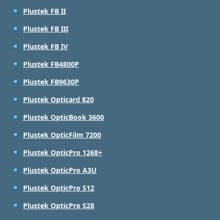
Plustek FB II
Plustek FB III
Plustek FB IV
Plustek FB4800P
Plustek FB9630P
Plustek Opticard 820
Plustek OpticBook 3600
Plustek OpticFilm 7200
Plustek OpticPro 1268+
Plustek OpticPro A3U
Plustek OpticPro S12
Plustek OpticPro S28