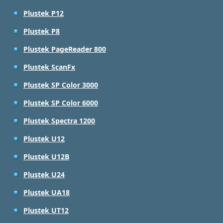
Plustek P12
Plustek P8
Plustek PageReader 800
Plustek ScanFx
Plustek SP Color 3000
Plustek SP Color 6000
Plustek Spectra 1200
Plustek U12
Plustek U12B
Plustek U24
Plustek UA18
Plustek UT12