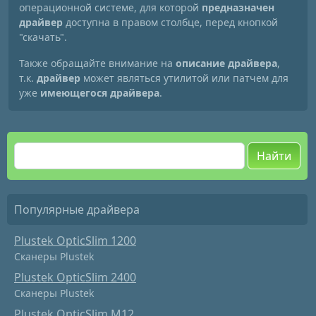
операционной системе, для которой
предназначен
драйвер
доступна в правом столбце, перед кнопкой
"скачать".
Также обращайте внимание на
описание драйвера
,
т.к.
драйвер
может являться утилитой или патчем для
уже
имеющегося драйвера
.
Найти
Популярные драйвера
Plustek OpticSlim 1200
Сканеры Plustek
Plustek OpticSlim 2400
Сканеры Plustek
Plustek OpticSlim M12