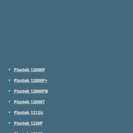
Plustek 12000P
Plustek 12000P+
Plustek 12000PB
Plustek 12000T
Plustek 1212U
Plustek 1230P