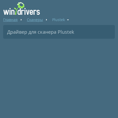
Главная
Сканеры
Plustek
Драйвер для сканера Plustek