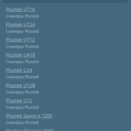
Plustek UT16
Сканеры Plustek
Plustek UT24
Сканеры Plustek
Plustek UT12
Сканеры Plustek
Plustek UA18
Сканеры Plustek
Plustek U24
Сканеры Plustek
Plustek U12B
Сканеры Plustek
Plustek U12
Сканеры Plustek
Plustek Spectra 1200
Сканеры Plustek