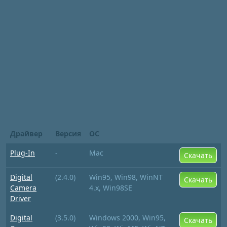
Драйвер
Версия
ОС
Plug-In
-
Mac
Скачать
Digital
(2.4.0)
Win95, Win98, WinNT
Скачать
Camera
4.x, Win98SE
Driver
Digital
(3.5.0)
Windows 2000, Win95,
Скачать