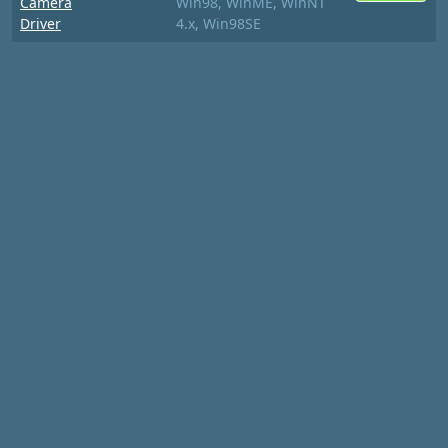
Camera
Win98, WinME, WinNT
Driver
4.x, Win98SE