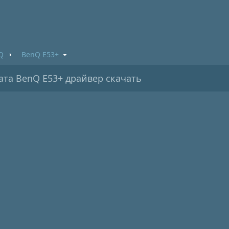
Q
BenQ E53+
та BenQ E53+ драйвер скачать