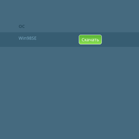
ОС
Win98SE
Скачать