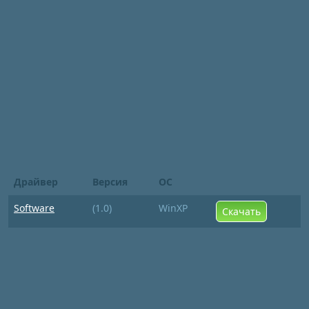
Драйвер
Версия
ОС
Software
(1.0)
WinXP
Скачать