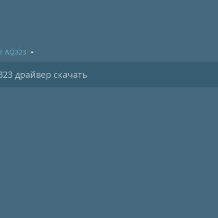
r AQ323
323 драйвер скачать