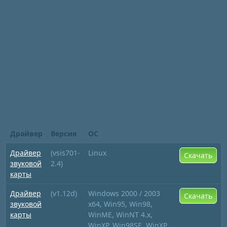
Драйвер
Версия
ОС
Драйвер
(vsis701-
Linux
Скачать
звуковой
2.4)
карты
Драйвер
(v1.12d)
Windows 2000 / 2003
Скачать
звуковой
x64, Win95, Win98,
карты
WinME, WinNT 4.x,
WinXP, Win98SE, WinXP