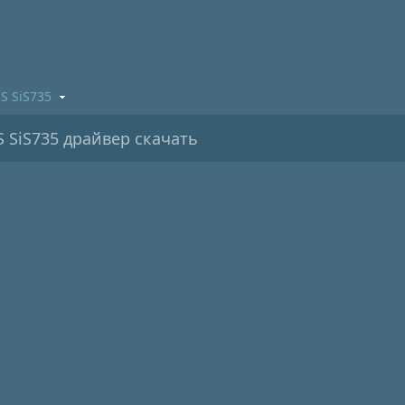
IS SiS735
 SiS735 драйвер скачать