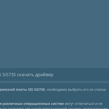
 SiS735 скачать драйвер
ринской платы SIS SiS735
, необходимо выбрать его из списка
ля различных операционных систем
могут отличаться и не
ельно смотрите для какой операционной системы предназначен 