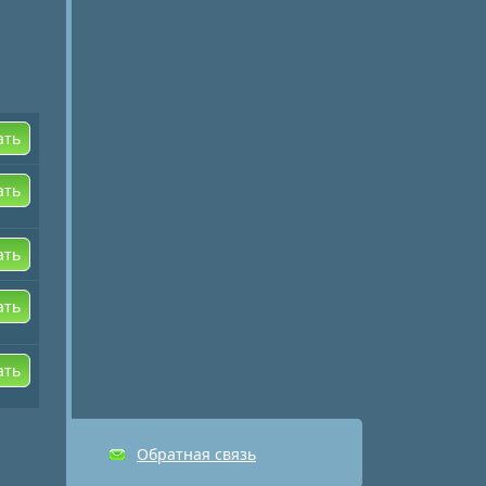
ать
ать
ать
ать
ать
Обратная связь