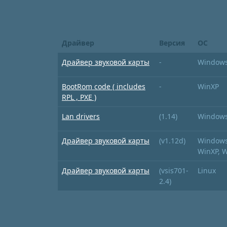
Драйвер
Версия
ОС
Драйвер звуковой карты
-
Windows
BootRom code ( includes
-
WinXP
RPL , PXE )
Lan drivers
(1.14)
Windows
Драйвер звуковой карты
(v1.12d)
Windows 
WinXP, 
Драйвер звуковой карты
(vsis701-
Linux
2.4)