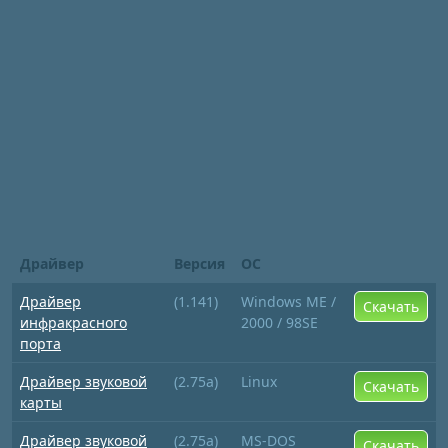
Драйвер
Версия
ОС
Драйвер
(1.141)
Windows ME /
Скачать
инфракрасного
2000 / 98SE
порта
Драйвер звуковой
(2.75a)
Linux
Скачать
карты
Драйвер звуковой
(2.75a)
MS-DOS
Скачать