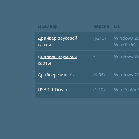
Драйвер
Версия
ОС
Драйвер звуковой
(6213)
Windows 200
карты
WinXP x64
Драйвер звуковой
-
Windows Vis
карты
Драйвер чипсета
(4.56)
Windows 20
USB 1.1 Driver
(1.10)
Win95, Win