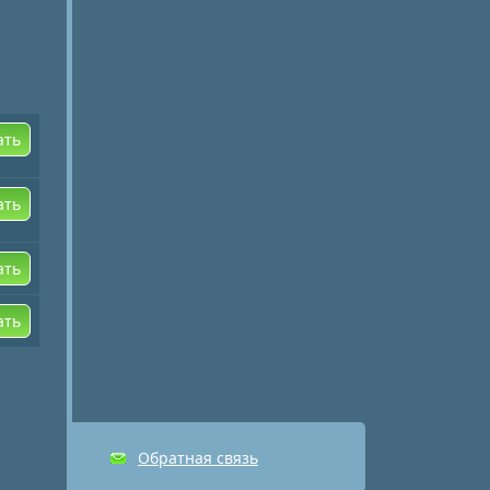
ать
ать
ать
ать
Обратная связь