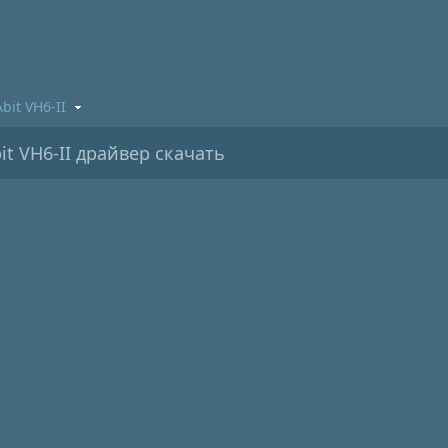
Abit VH6-II
t VH6-II драйвер скачать