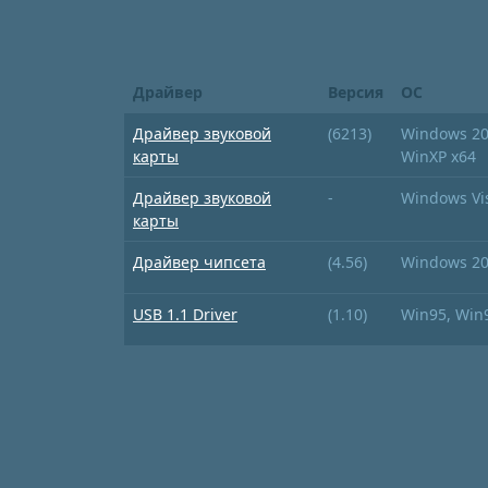
Драйвер
Версия
ОС
Драйвер звуковой
(6213)
Windows 200
карты
WinXP x64
Драйвер звуковой
-
Windows Vis
карты
Драйвер чипсета
(4.56)
Windows 20
USB 1.1 Driver
(1.10)
Win95, Win