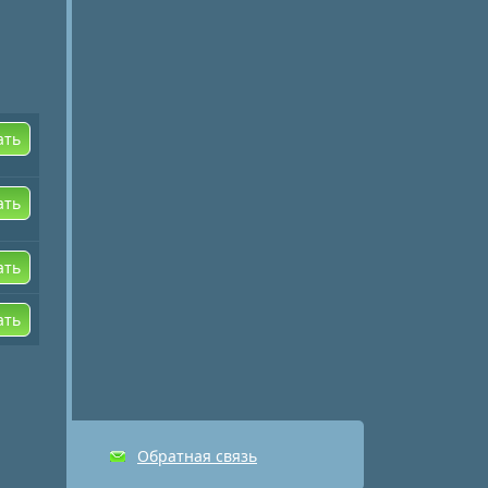
ать
ать
ать
ать
Обратная связь