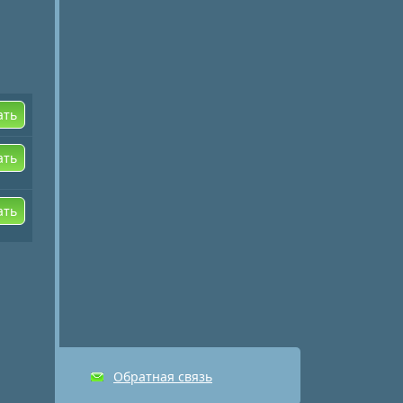
ать
ать
ать
Обратная связь