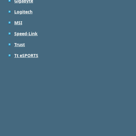
Gigabyte
Logitech
MSI
Speed-Link
Trust
Tt eSPORTS