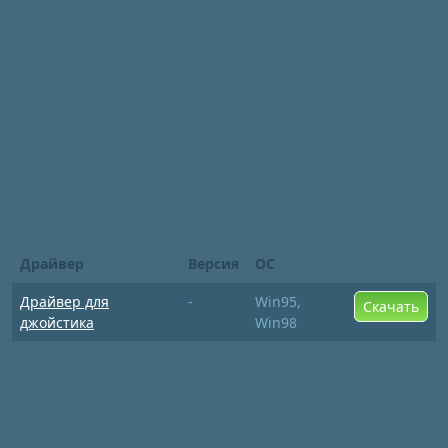
Драйвер
Версия
ОС
Драйвер для
-
Win95,
Скачать
джойстика
Win98