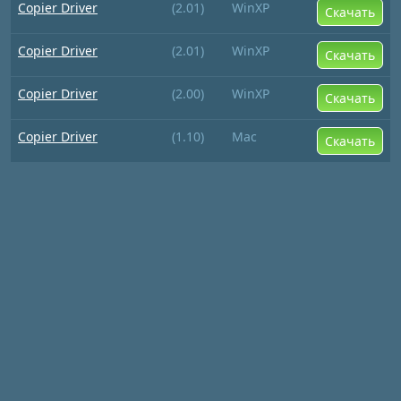
Copier Driver
(2.01)
WinXP
Скачать
Copier Driver
(2.01)
WinXP
Скачать
Copier Driver
(2.00)
WinXP
Скачать
Copier Driver
(1.10)
Mac
Скачать