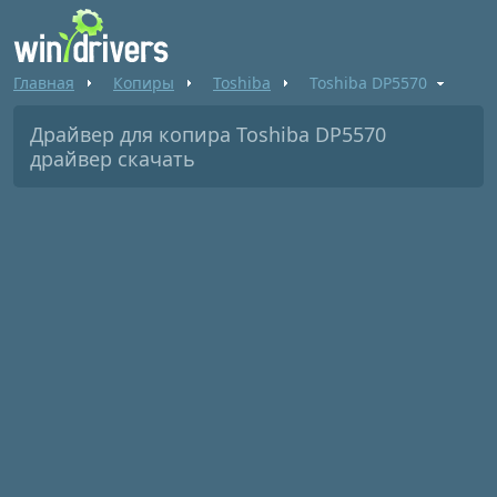
Главная
Копиры
Toshiba
Toshiba DP5570
Драйвер для копира Toshiba DP5570
драйвер скачать