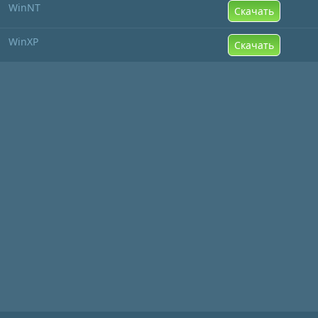
WinNT
Скачать
WinXP
Скачать