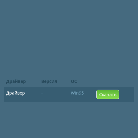
Драйвер
Версия
ОС
Драйвер
-
Win95
Скачать