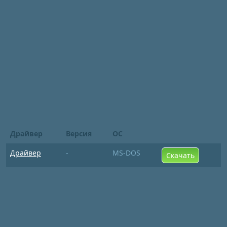
Драйвер
Версия
ОС
Драйвер
-
MS-DOS
Скачать